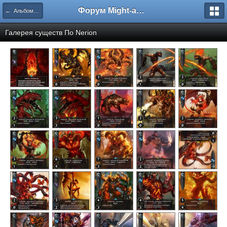
Форум Might-and-Magic.ru
← Альбомы пользователей
Галерея существ По
Nerion