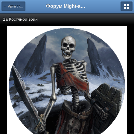
Форум Might-and-Magic.ru
← Арты статьи
1a Костяной воин