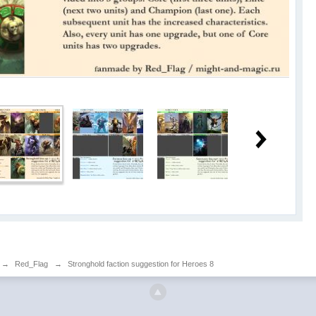
→
Red_Flag
→
Stronghold faction suggestion for Heroes 8