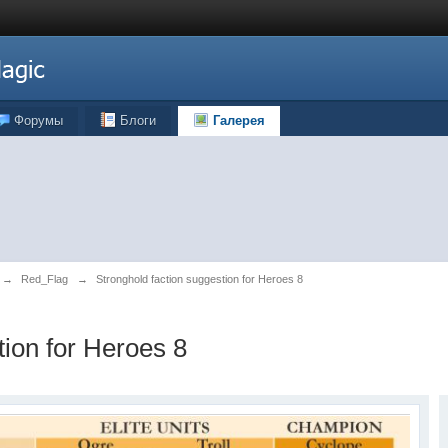
Форумы
Блоги
Галерея
→
Red_Flag
→
Stronghold faction suggestion for Heroes 8
tion for Heroes 8