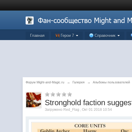
Главная
Герои 7
Справочник
Форум Might-and-Magic.ru
→
Галерея
→
Альбомы пользователей
Stronghold faction sugges
Загружено Red_Flag , Окт 01 2018 10:54