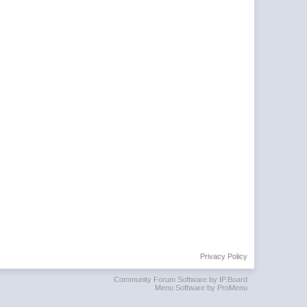
Privacy Policy
Community Forum Software by IP.Board
Menu Software by ProMenu