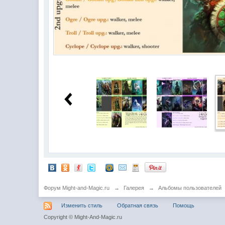
Форум Might-and-Magic.ru
→
Галерея
→
Альбомы пользователей
Изменить стиль
Обратная связь
Помощь
Copyright © Might-And-Magic.ru