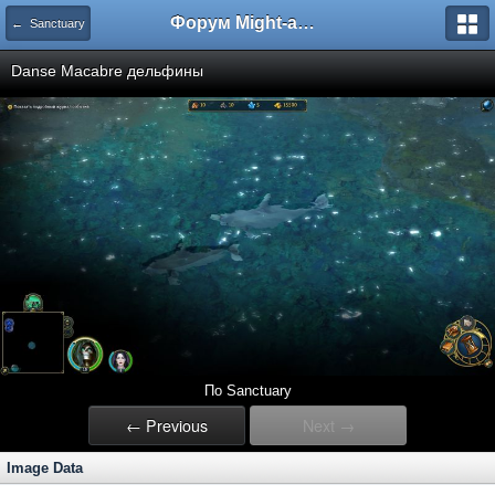
Форум Might-and-Magic.ru
← Sanctuary
Danse Macabre дельфины
По Sanctuary
← Previous
Next →
Image Data