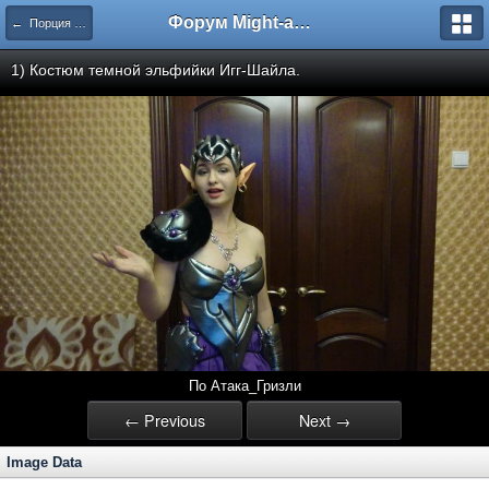
Форум Might-and-Magic.ru
← Порция геройского косплея
1) Костюм темной эльфийки Игг-Шайла.
По Атака_Гризли
← Previous
Next →
Image Data