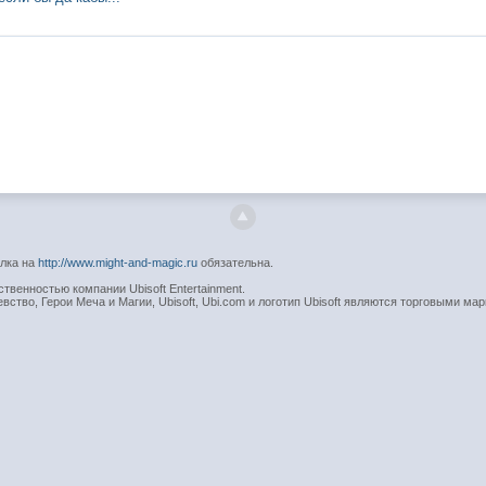
ылка на
http://www.might-and-magic.ru
обязательна.
венностью компании Ubisoft Entertainment.
вство, Герои Меча и Магии, Ubisoft, Ubi.com и логотип Ubisoft являются торговыми мар