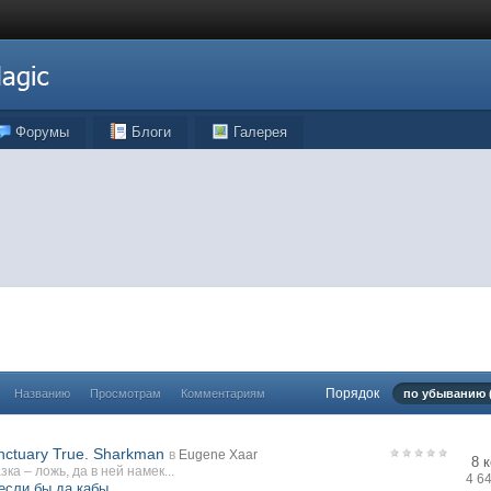
Форумы
Блоги
Галерея
Порядок
Названию
Просмотрам
Комментариям
по убыванию (
nctuary True. Sharkman
в
Eugene Xaar
8 
зка – ложь, да в ней намек...
4 6
если бы да кабы...