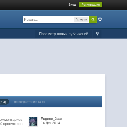
Вход
Регистрация
Галерея
Просмотр новых публикаций
я-а)
по возрастанию (а-я)
Eugene_Xaar
комментариев
14 Дек 2014
40 просмотров