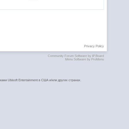
Privacy Policy
Community Forum Software by IP.Board
Menu Software by ProMenu
ками Ubisoft Entertainment в США и/или других странах.