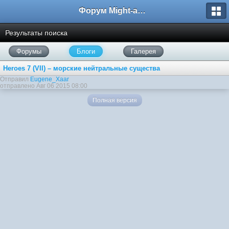
Форум Might-and-Magic.ru
Результаты поиска
Форумы
Блоги
Галерея
Heroes 7 (VII) – морские нейтральные существа
Отправил
Eugene_Xaar
отправлено Авг 06 2015 08:00
Полная версия