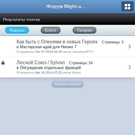
Форум Might-and-Magic.ru
Результаты поиска
Форумы
Блоги
Галерея
Как быть с Оленями в новых Героях
Страницы: 3
в Мастерская идей для Heroes 7
Отправлено
Окт 07 2014 00:29
автор JackslayeR777
Лесной Союз / Sylvan
Страницы: 34
в Обсуждение отдельных фракций
Отправлено
Авг 19 2014 07:23
автор Nerion
Полная версия