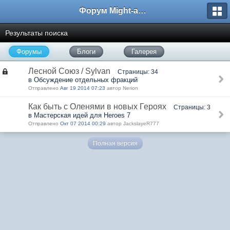
Форум Might-and-Magic.ru
Результаты поиска
Форумы
Блоги
Галерея
Лесной Союз / Sylvan
Страницы: 34
в Обсуждение отдельных фракций
Отправлено
Авг 19 2014 07:23
автор Nerion
Как быть с Оленями в новых Героях
Страницы: 3
в Мастерская идей для Heroes 7
Отправлено
Окт 07 2014 00:29
автор JackslayeR777
Полная версия