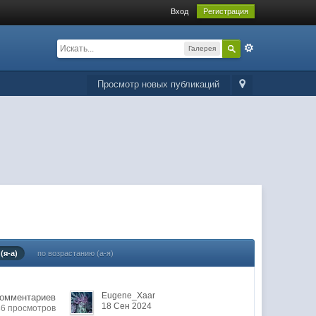
Вход
Регистрация
Галерея
Просмотр новых публикаций
(я-а)
по возрастанию (а-я)
Eugene_Xaar
комментариев
18 Сен 2024
36 просмотров