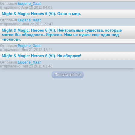
Отправил
Eugene_Xaar
отправлено Апр 10 2011 04:09
Might & Magic: Heroes 6 (VI). Окно в мир.
Отправил
Eugene_Xaar
отправлено Июн 22 2011 22:47
Might & Magic: Heroes 6 (VI). Нейтральные существа, которые
могли бы обрадовать Игроков. Нам не нужен еще один вид
«волков».
Отправил
Eugene_Xaar
отправлено Янв 21 2013 13:44
Might & Magic: Heroes 6 (VI). На абордаж!
Отправил
Eugene_Xaar
отправлено Фев 23 2011 01:46
Полная версия