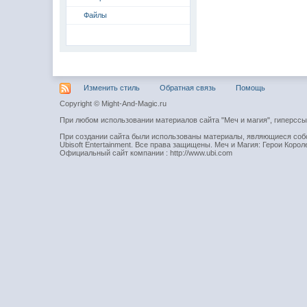
Файлы
Изменить стиль
Обратная связь
Помощь
Copyright © Might-And-Magic.ru
При любом использовании материалов сайта "Меч и магия", гиперсс
При создании сайта были использованы материалы, являющиеся собст
Ubisoft Entertainment. Все права защищены. Меч и Магия: Герои Короле
Официальный сайт компании : http://www.ubi.com