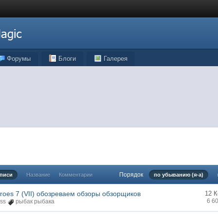
Форумы
Блоги
Галерея
Порядок
аписи
Название
Комментарии
по убыванию (я-а)
eroes 7 (VII) обозреваем обзоры обзорщиков
12 
6 6
ss
рыбак рыбака