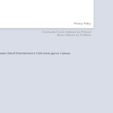
Privacy Policy
Community Forum Software by IP.Board
Menu Software by ProMenu
ками Ubisoft Entertainment в США и/или других странах.