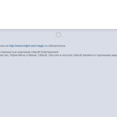
ылка на
http://www.might-and-magic.ru
обязательна.
венностью компании Ubisoft Entertainment.
вство, Герои Меча и Магии, Ubisoft, Ubi.com и логотип Ubisoft являются торговыми мар