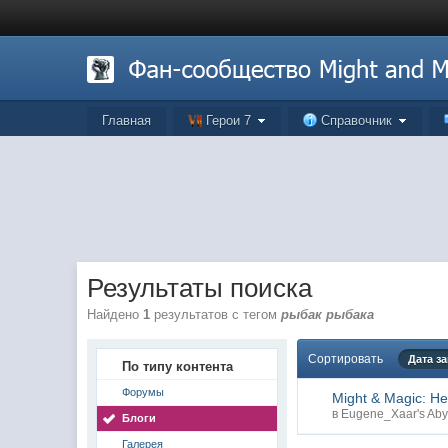
Главная
Герои 7
Справочник
Результаты поиска
Найдено
1
результатов с тегом
рыбак рыбака
Сортировать
Дата з
По типу контента
Форумы
Might & Magic: H
в
Eugene_Xaar's Aby
Блоги
Галерея