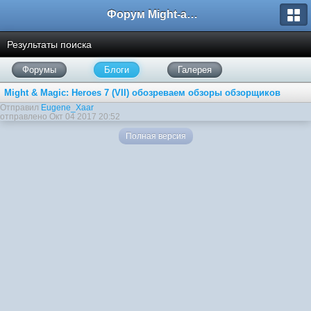
Форум Might-and-Magic.ru
Результаты поиска
Форумы
Блоги
Галерея
Might & Magic: Heroes 7 (VII) обозреваем обзоры обзорщиков
Отправил
Eugene_Xaar
отправлено Окт 04 2017 20:52
Полная версия