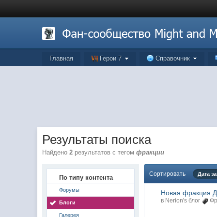
Главная
Герои 7
Справочник
Результаты поиска
Найдено
2
результатов с тегом
фракции
Сортировать
Дата з
По типу контента
Форумы
Новая фракция Д
в
Nerion's блог
Фр
Блоги
Галерея