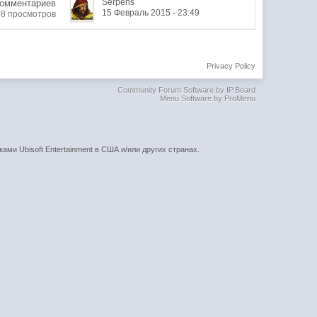
Serpens
Комментариев
15 Февраль 2015 - 23:49
38 просмотров
Privacy Policy
Community Forum Software by IP.Board
Menu Software by ProMenu
ками Ubisoft Entertainment в США и/или других странах.