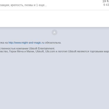
19 
9 4
ракции
,
крепость
,
гномы
и 1 еще...
ылка на
http://www.might-and-magic.ru
обязательна.
венностью компании Ubisoft Entertainment.
вство, Герои Меча и Магии, Ubisoft, Ubi.com и логотип Ubisoft являются торговыми мар