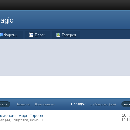
Форумы
Блоги
Галерея
Порядок
аписи
Название
Комментарии
по убыванию (я-а)
по 
емонов в мире Героев
26 
19 1
акции
,
Существа
,
Демоны