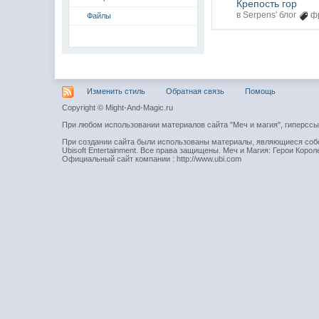
Крепость гор
в
Serpens' блог
ф
Файлы
Изменить стиль
Обратная связь
Помощь
Copyright © Might-And-Magic.ru
При любом использовании материалов сайта "Меч и магия", гиперсс
При создании сайта были использованы материалы, являющиеся собст
Ubisoft Entertainment. Все права защищены. Меч и Магия: Герои Короле
Официальный сайт компании : http://www.ubi.com