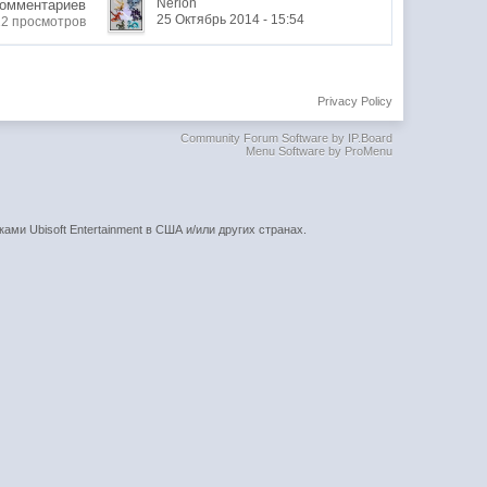
Nerion
Комментариев
25 Октябрь 2014 - 15:54
12 просмотров
Privacy Policy
Community Forum Software by IP.Board
Menu Software by ProMenu
ками Ubisoft Entertainment в США и/или других странах.