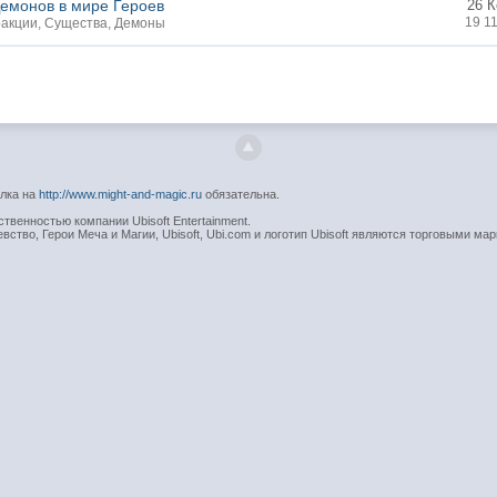
емонов в мире Героев
26 
19 1
акции
,
Существа
,
Демоны
ылка на
http://www.might-and-magic.ru
обязательна.
венностью компании Ubisoft Entertainment.
вство, Герои Меча и Магии, Ubisoft, Ubi.com и логотип Ubisoft являются торговыми мар