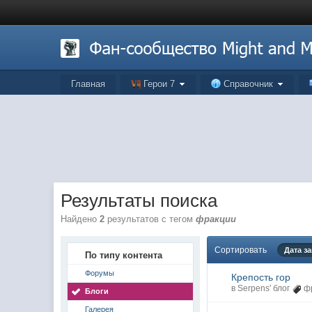
Главная
Герои 7
Справочник
Результаты поиска
Найдено
2
результатов с тегом
фракции
Сортировать
Дата з
По типу контента
Форумы
Крепость гор
в
Serpens' блог
ф
Блоги
Галерея