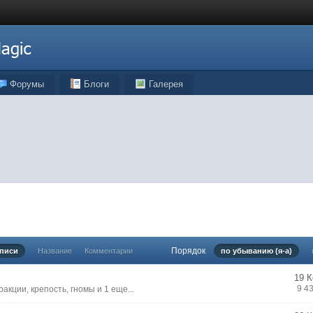
Форумы
Блоги
Галерея
Порядок
аписи
Название
Комментарии
по убыванию (я-а)
19 
9 4
ракции
,
крепость
,
гномы
и 1 еще...