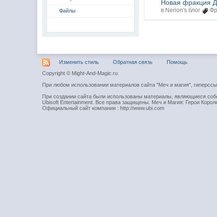
Новая фракция Д
в
Nerion's блог
Фр
Файлы
Изменить стиль
Обратная связь
Помощь
Copyright © Might-And-Magic.ru
При любом использовании материалов сайта "Меч и магия", гиперсс
При создании сайта были использованы материалы, являющиеся собст
Ubisoft Entertainment. Все права защищены. Меч и Магия: Герои Короле
Официальный сайт компании : http://www.ubi.com