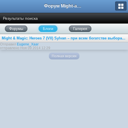
Форум Might-and-Magic.ru
Результаты поиска
Форумы
Блоги
Галерея
Might & Magic: Heroes 7 (VII) Sylvan – при всем богатстве выбора...
Отправил
Eugene_Xaar
отправлено Ноя 09 2014 12:29
Полная версия