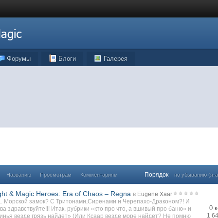
Форумы
Блоги
Галерея
Порядок
Названию
Просмотрам
Комментариям
по убыванию (я-а
ght & Magic Heroes: Era of Chaos – Regna
в
Eugene Xaar
.. Морской замок? С Тритонами,Сиренами и Черепахо-Драконом?! И
0 
ва здравствуйте!!! Итак, рубрики «кто про что, а вшивый про баню» и
1 6
инья везде грязь найдет» (Или Ксаар везде море найдет? Не помню