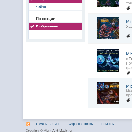
точ
Файлы
По секции
Mi
Изображения
Xaa
Mi
в
E
Пом
гра
Mi
Мое
пре
Изменить стиль
Обратная связь
Помощь
Copyright © Might-And-Magic.ru