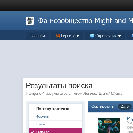
Главная
Герои 7
Справочник
Результаты поиска
Найдено
4
результатов с тегом
Heroes: Era of Chaos
Сортировать
Дате
По типу контента
Форумы
Mi
Хм.
Блоги
сно
«св
Галерея