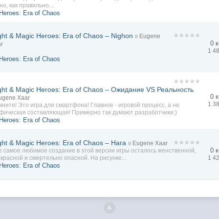
но, как правильно....
Heroes: Era of Chaos
ght & Magic Heroes: Era of Chaos – Nighon
в
Eugene
0 
r
1 4
Heroes: Era of Chaos
ght & Magic Heroes: Era of Chaos – Ожидание VS Реальность
0 
ugene Xaar
1 3
ните! Это игра для смартфона! Главное - игровой процесс, а не
фическая составляющая! Примерно так думают разработчики:)
Heroes: Era of Chaos
ght & Magic Heroes: Era of Chaos – Нага
в
Eugene Xaar
0 
 самое любимое создание в этой версии игры осталось женственной,
красной и смертельно опасной. На рисунке...
1 4
Heroes: Era of Chaos