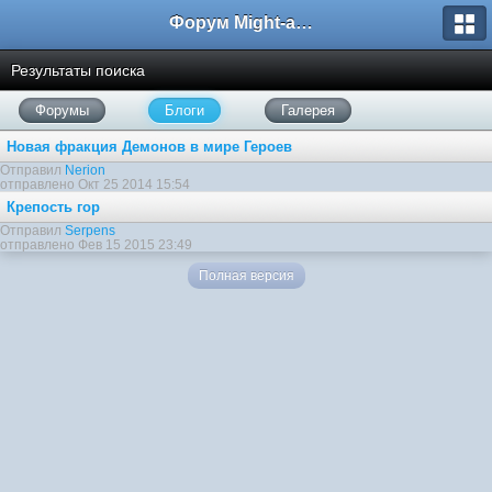
Форум Might-and-Magic.ru
Результаты поиска
Форумы
Блоги
Галерея
Новая фракция Демонов в мире Героев
Отправил
Nerion
отправлено Окт 25 2014 15:54
Крепость гор
Отправил
Serpens
отправлено Фев 15 2015 23:49
Полная версия