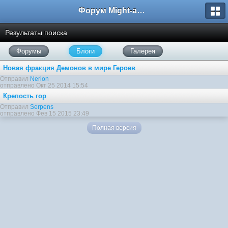
Форум Might-and-Magic.ru
Результаты поиска
Форумы
Блоги
Галерея
Новая фракция Демонов в мире Героев
Отправил
Nerion
отправлено Окт 25 2014 15:54
Крепость гор
Отправил
Serpens
отправлено Фев 15 2015 23:49
Полная версия