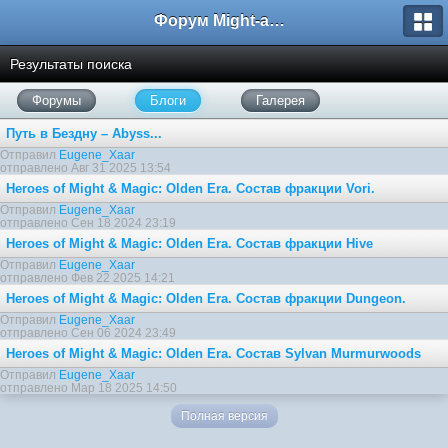
Форум Might-and-Magic.ru
Результаты поиска
Форумы
Блоги
Галерея
Путь в Бездну – Abyss...
Отправил
Eugene_Xaar
отправлено Авг 31 2025 13:54
Heroes of Might & Magic: Olden Era. Состав фракции Vori.
Отправил
Eugene_Xaar
отправлено Сен 18 2024 23:19
Heroes of Might & Magic: Olden Era. Состав фракции Hive
Отправил
Eugene_Xaar
отправлено Фев 22 2025 14:21
Heroes of Might & Magic: Olden Era. Состав фракции Dungeon.
Отправил
Eugene_Xaar
отправлено Сен 06 2024 23:49
Heroes of Might & Magic: Olden Era. Состав Sylvan Murmurwoods
Отправил
Eugene_Xaar
отправлено Мар 18 2025 14:50
Полная версия