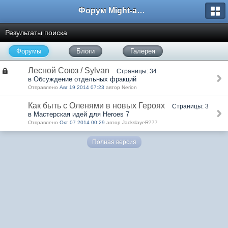
Форум Might-and-Magic.ru
Результаты поиска
Форумы
Блоги
Галерея
Лесной Союз / Sylvan
Страницы: 34
в Обсуждение отдельных фракций
Отправлено
Авг 19 2014 07:23
автор Nerion
Как быть с Оленями в новых Героях
Страницы: 3
в Мастерская идей для Heroes 7
Отправлено
Окт 07 2014 00:29
автор JackslayeR777
Полная версия