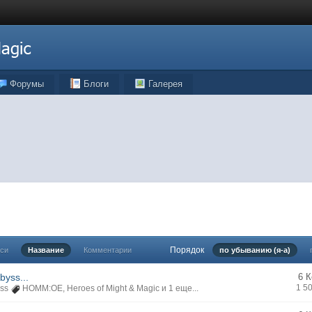
Форумы
Блоги
Галерея
Порядок
иси
Название
Комментарии
по убыванию (я-а)
byss...
6 
1 5
ss
HOMM:OE
,
Heroes of Might & Magic
и 1 еще...