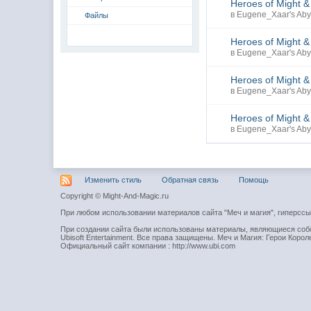
Heroes of Might &
в
Eugene_Xaar's Aby
Файлы
Heroes of Might 
в
Eugene_Xaar's Aby
Heroes of Might 
в
Eugene_Xaar's Aby
Heroes of Might 
в
Eugene_Xaar's Aby
Изменить стиль
Обратная связь
Помощь
Copyright © Might-And-Magic.ru
При любом использовании материалов сайта "Меч и магия", гиперсс
При создании сайта были использованы материалы, являющиеся собст
Ubisoft Entertainment. Все права защищены. Меч и Магия: Герои Короле
Официальный сайт компании : http://www.ubi.com