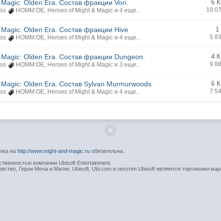
 Magic: Olden Era. Состав фракции Vori.
6 
10 0
ss
HOMM:OE
,
Heroes of Might & Magic
и 4 еще...
& Magic: Olden Era. Состав фракции Hive
1
5 8
ss
HOMM:OE
,
Heroes of Might & Magic
и 4 еще...
& Magic: Olden Era. Состав фракции Dungeon.
4 
9 8
ss
HOMM:OE
,
Heroes of Might & Magic
и 3 еще...
& Magic: Olden Era. Состав Sylvan Murmurwoods
6 
7 5
ss
HOMM:OE
,
Heroes of Might & Magic
и 4 еще...
ылка на
http://www.might-and-magic.ru
обязательна.
венностью компании Ubisoft Entertainment.
вство, Герои Меча и Магии, Ubisoft, Ubi.com и логотип Ubisoft являются торговыми мар