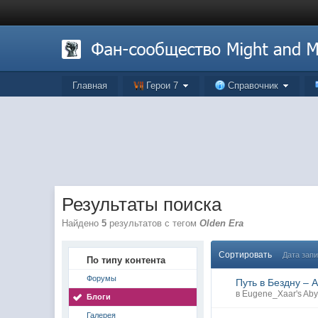
Главная
Герои 7
Справочник
Результаты поиска
Найдено
5
результатов с тегом
Olden Era
Сортировать
Дата зап
По типу контента
Форумы
Путь в Бездну – A
в
Eugene_Xaar's Aby
Блоги
Галерея