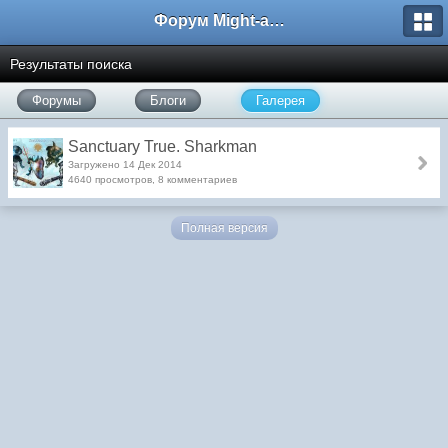
Форум Might-and-Magic.ru
Результаты поиска
Форумы
Блоги
Галерея
Sanctuary True. Sharkman
Загружено 14 Дек 2014
4640 просмотров, 8 комментариев
Полная версия