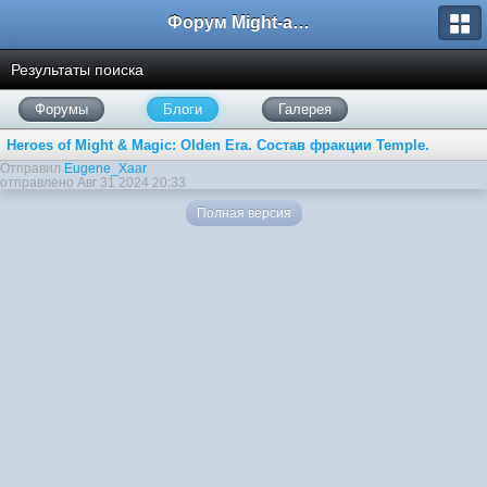
Форум Might-and-Magic.ru
Результаты поиска
Форумы
Блоги
Галерея
Heroes of Might & Magic: Olden Era. Состав фракции Temple.
Отправил
Eugene_Xaar
отправлено Авг 31 2024 20:33
Полная версия