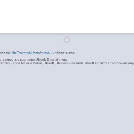
ылка на
http://www.might-and-magic.ru
обязательна.
венностью компании Ubisoft Entertainment.
вство, Герои Меча и Магии, Ubisoft, Ubi.com и логотип Ubisoft являются торговыми мар