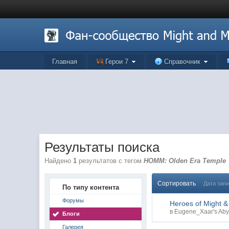
Главная
Герои 7
Справочник
Результаты поиска
Найдено
1
результатов с тегом
HOMM: Olden Era Temple
Сортировать
Дата зап
По типу контента
Форумы
Heroes of Might 
в
Eugene_Xaar's Aby
Блоги
Галерея