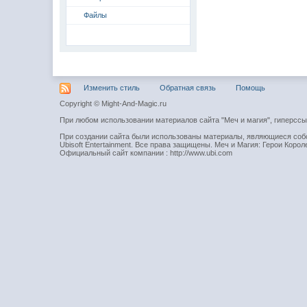
Файлы
Изменить стиль
Обратная связь
Помощь
Copyright © Might-And-Magic.ru
При любом использовании материалов сайта "Меч и магия", гиперсс
При создании сайта были использованы материалы, являющиеся собст
Ubisoft Entertainment. Все права защищены. Меч и Магия: Герои Короле
Официальный сайт компании : http://www.ubi.com