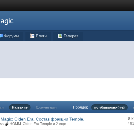
Форумы
Блоги
Галерея
Порядок
иси
Название
Комментарии
по убыванию (я-а)
& Magic: Olden Era. Состав фракции Temple.
8 
7 9
ss
HOMM: Olden Era Temple
и 2 еще...