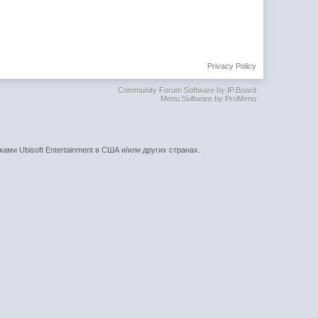
Privacy Policy
Community Forum Software by IP.Board
Menu Software by ProMenu
ками Ubisoft Entertainment в США и/или других странах.