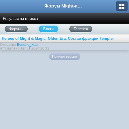
Форум Might-and-Magic.ru
Результаты поиска
Форумы
Блоги
Галерея
Heroes of Might & Magic: Olden Era. Состав фракции Temple.
Отправил
Eugene_Xaar
отправлено Авг 31 2024 20:33
Полная версия