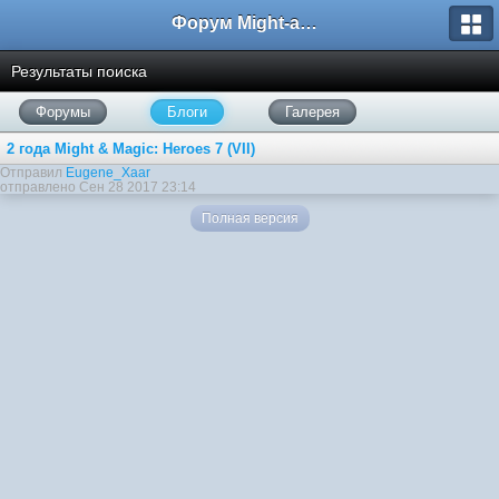
Форум Might-and-Magic.ru
Результаты поиска
Форумы
Блоги
Галерея
2 года Might & Magic: Heroes 7 (VII)
Отправил
Eugene_Xaar
отправлено Сен 28 2017 23:14
Полная версия